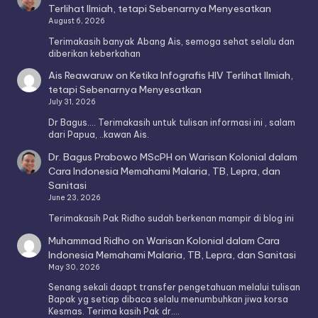
Terlihat Ilmiah, tetapi Sebenarnya Menyesatkan
August 6, 2026
Terimakasih banyak Abang Ais, semoga sehat selalu dan
diberikan keberkahan
Ais Reawaruw
on
Ketika Infografis HIV Terlihat Ilmiah,
tetapi Sebenarnya Menyesatkan
July 31, 2026
Dr Bagus.... Terimakasih untuk tulisan informasi ini , salam
dari Papua, ..kawan Ais.
Dr. Bagus Prabowo MScPH
on
Warisan Kolonial dalam
Cara Indonesia Memahami Malaria, TB, Lepra, dan
Sanitasi
June 23, 2026
Terimakasih Pak Ridho sudah berkenan mampir di blog ini
Muhammad Ridho
on
Warisan Kolonial dalam Cara
Indonesia Memahami Malaria, TB, Lepra, dan Sanitasi
May 30, 2026
Senang sekali daapt transfer pengetahuan melalui tulisan
Bapak yg setiap dibaca selalu menumbuhkan jiwa korsa
Kesmas. Terima kasih Pak dr.…