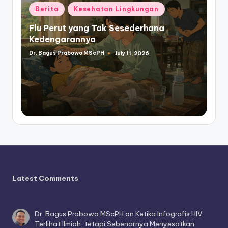
Posted
Berita
Kesehatan Lingkungan
in
Flu Perut yang Tak Sesederhana
Kedengarannya
Dr. Bagus Prabowo MScPH
July 11, 2026
Posted
by
Latest Comments
Dr. Bagus Prabowo MScPH
on
Ketika Infografis HIV
Terlihat Ilmiah, tetapi Sebenarnya Menyesatkan