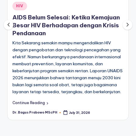
Posted
HIV
in
AIDS Belum Selesai: Ketika Kemajuan
Besar HIV Berhadapan dengan Krisis
Pendanaan
Kita Sekarang semakin mampu mengendalikan HIV
dengan pengobatan dan teknologi pencegahan yang
efektif. Namun berkurangnya pendanaan internasional
membuat prevention, layanan komunitas, dan
keberlanjutan program semakin rentan. Laporan UNAIDS
2026 menunjukkan bahwa tantangan menuju 2030 kini
bukan lagi semata soal obat, tetapi juga bagaimana
layanan tetap tersedia, terjangkau, dan berkelanjutan.
Continue Reading
Dr. Bagus Prabowo MScPH
July 31, 2026
Posted
by