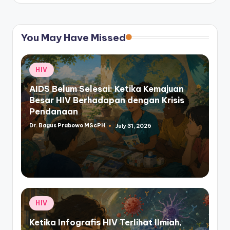
You May Have Missed
Posted
HIV
in
AIDS Belum Selesai: Ketika Kemajuan
Besar HIV Berhadapan dengan Krisis
Pendanaan
Dr. Bagus Prabowo MScPH
July 31, 2026
Posted
by
Posted
HIV
in
Ketika Infografis HIV Terlihat Ilmiah,