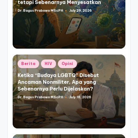
tetapi Sebenarnya Menyesatkan
Dr. Bagus Prabowo MScPH
July 29, 2026
Posted
by
Posted
Berita
HIV
Opini
in
Ketika “Budaya LGBTQ” Disebut
Ancaman Nonmiliter, Apa yang
Sebenarnya Perlu Dijelaskan?
Dr. Bagus Prabowo MScPH
July 16, 2026
Posted
by