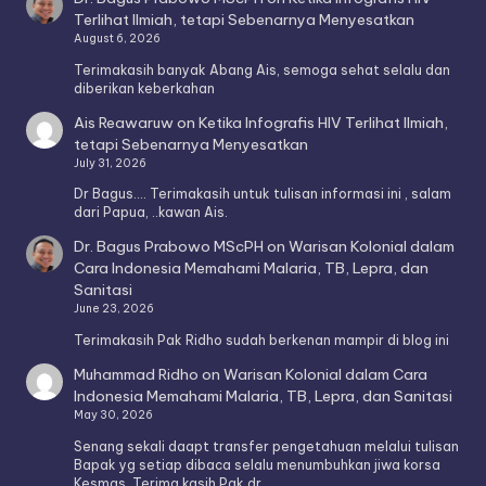
Terlihat Ilmiah, tetapi Sebenarnya Menyesatkan
August 6, 2026
Terimakasih banyak Abang Ais, semoga sehat selalu dan
diberikan keberkahan
Ais Reawaruw
on
Ketika Infografis HIV Terlihat Ilmiah,
tetapi Sebenarnya Menyesatkan
July 31, 2026
Dr Bagus.... Terimakasih untuk tulisan informasi ini , salam
dari Papua, ..kawan Ais.
Dr. Bagus Prabowo MScPH
on
Warisan Kolonial dalam
Cara Indonesia Memahami Malaria, TB, Lepra, dan
Sanitasi
June 23, 2026
Terimakasih Pak Ridho sudah berkenan mampir di blog ini
Muhammad Ridho
on
Warisan Kolonial dalam Cara
Indonesia Memahami Malaria, TB, Lepra, dan Sanitasi
May 30, 2026
Senang sekali daapt transfer pengetahuan melalui tulisan
Bapak yg setiap dibaca selalu menumbuhkan jiwa korsa
Kesmas. Terima kasih Pak dr.…