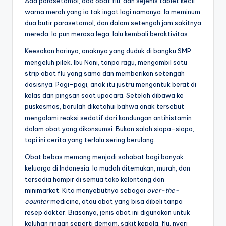
Ada parasetamol, ada obat flu, dan sejenis tablet kecil
warna merah yang ia tak ingat lagi namanya. Ia meminum
dua butir parasetamol, dan dalam setengah jam sakitnya
mereda. Ia pun merasa lega, lalu kembali beraktivitas.
Keesokan harinya, anaknya yang duduk di bangku SMP
mengeluh pilek. Ibu Nani, tanpa ragu, mengambil satu
strip obat flu yang sama dan memberikan setengah
dosisnya. Pagi-pagi, anak itu justru mengantuk berat di
kelas dan pingsan saat upacara. Setelah dibawa ke
puskesmas, barulah diketahui bahwa anak tersebut
mengalami reaksi sedatif dari kandungan antihistamin
dalam obat yang dikonsumsi. Bukan salah siapa-siapa,
tapi ini cerita yang terlalu sering berulang.
Obat bebas memang menjadi sahabat bagi banyak
keluarga di Indonesia. Ia mudah ditemukan, murah, dan
tersedia hampir di semua toko kelontong dan
minimarket. Kita menyebutnya sebagai
over-the-
counter
medicine, atau obat yang bisa dibeli tanpa
resep dokter. Biasanya, jenis obat ini digunakan untuk
keluhan ringan seperti demam, sakit kepala, flu, nyeri