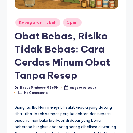
Posted
Kebugaran Tubuh
Opini
in
Obat Bebas, Risiko
Tidak Bebas: Cara
Cerdas Minum Obat
Tanpa Resep
Dr. Bagus Prabowo MScPH
August 19, 2025
Posted
No Comments
by
Siang itu, Ibu Nani mengeluh sakit kepala yang datang
tiba-tiba. Ia tak sempat pergi ke dokter, dan seperti
biasa, ia membuka laci kecil di dapur yang berisi
beberapa bungkus obat yang sering dibelinya di warung.