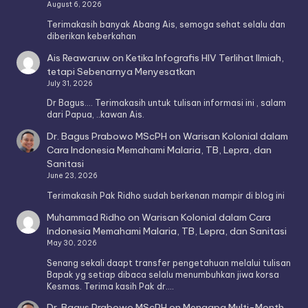
August 6, 2026
Terimakasih banyak Abang Ais, semoga sehat selalu dan
diberikan keberkahan
Ais Reawaruw
on
Ketika Infografis HIV Terlihat Ilmiah,
tetapi Sebenarnya Menyesatkan
July 31, 2026
Dr Bagus.... Terimakasih untuk tulisan informasi ini , salam
dari Papua, ..kawan Ais.
Dr. Bagus Prabowo MScPH
on
Warisan Kolonial dalam
Cara Indonesia Memahami Malaria, TB, Lepra, dan
Sanitasi
June 23, 2026
Terimakasih Pak Ridho sudah berkenan mampir di blog ini
Muhammad Ridho
on
Warisan Kolonial dalam Cara
Indonesia Memahami Malaria, TB, Lepra, dan Sanitasi
May 30, 2026
Senang sekali daapt transfer pengetahuan melalui tulisan
Bapak yg setiap dibaca selalu menumbuhkan jiwa korsa
Kesmas. Terima kasih Pak dr.…
Dr. Bagus Prabowo MScPH
on
Mengapa Multi-Month