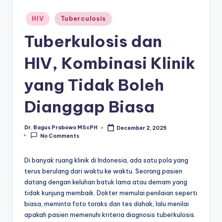
Posted
HIV
Tuberculosis
in
Tuberkulosis dan
HIV, Kombinasi Klinik
yang Tidak Boleh
Dianggap Biasa
Dr. Bagus Prabowo MScPH
December 2, 2025
Posted
No Comments
by
Di banyak ruang klinik di Indonesia, ada satu pola yang
terus berulang dari waktu ke waktu. Seorang pasien
datang dengan keluhan batuk lama atau demam yang
tidak kunjung membaik. Dokter memulai penilaian seperti
biasa, meminta foto toraks dan tes dahak, lalu menilai
apakah pasien memenuhi kriteria diagnosis tuberkulosis.