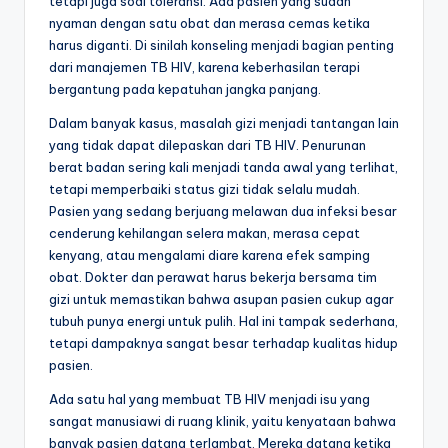
tetapi juga soal toleransi. Ada pasien yang sudah
nyaman dengan satu obat dan merasa cemas ketika
harus diganti. Di sinilah konseling menjadi bagian penting
dari manajemen TB HIV, karena keberhasilan terapi
bergantung pada kepatuhan jangka panjang.
Dalam banyak kasus, masalah gizi menjadi tantangan lain
yang tidak dapat dilepaskan dari TB HIV. Penurunan
berat badan sering kali menjadi tanda awal yang terlihat,
tetapi memperbaiki status gizi tidak selalu mudah.
Pasien yang sedang berjuang melawan dua infeksi besar
cenderung kehilangan selera makan, merasa cepat
kenyang, atau mengalami diare karena efek samping
obat. Dokter dan perawat harus bekerja bersama tim
gizi untuk memastikan bahwa asupan pasien cukup agar
tubuh punya energi untuk pulih. Hal ini tampak sederhana,
tetapi dampaknya sangat besar terhadap kualitas hidup
pasien.
Ada satu hal yang membuat TB HIV menjadi isu yang
sangat manusiawi di ruang klinik, yaitu kenyataan bahwa
banyak pasien datang terlambat. Mereka datang ketika