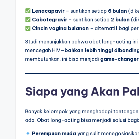
Lenacapavir
– suntikan setiap
6 bulan
(dik
Cabotegravir
– suntikan setiap
2 bulan
(di
Cincin vagina bulanan
– alternatif bagi p
Studi menunjukkan bahwa obat long-acting ini
mencegah HIV—
bahkan lebih tinggi dibandin
membutuhkan, ini bisa menjadi
game-changer
Siapa yang Akan Pa
Banyak kelompok yang menghadapi tantanga
ada. Obat long-acting bisa menjadi solusi bagi
Perempuan muda
yang sulit menegosiasik