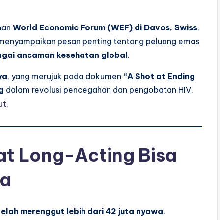
nan
World Economic Forum (WEF) di Davos, Swiss
,
 menyampaikan pesan penting tentang peluang emas
agai ancaman kesehatan global
.
ya
, yang merujuk pada dokumen
“A Shot at Ending
g
dalam revolusi pencegahan dan pengobatan HIV.
ut.
at Long-Acting Bisa
ya
telah merenggut lebih dari 42 juta nyawa
.