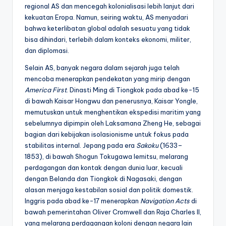
regional AS dan mencegah kolonialisasi lebih lanjut dari
kekuatan Eropa. Namun, seiring waktu, AS menyadari
bahwa keterlibatan global adalah sesuatu yang tidak
bisa dihindari, terlebih dalam konteks ekonomi, militer,
dan diplomasi.
Selain AS, banyak negara dalam sejarah juga telah
mencoba menerapkan pendekatan yang mirip dengan
America First
. Dinasti Ming di Tiongkok pada abad ke-15
di bawah Kaisar Hongwu dan penerusnya, Kaisar Yongle,
memutuskan untuk menghentikan ekspedisi maritim yang
sebelumnya dipimpin oleh Laksamana Zheng He, sebagai
bagian dari kebijakan isolasionisme untuk fokus pada
stabilitas internal. Jepang pada era
Sakoku
(1633–
1853), di bawah Shogun Tokugawa Iemitsu, melarang
perdagangan dan kontak dengan dunia luar, kecuali
dengan Belanda dan Tiongkok di Nagasaki, dengan
alasan menjaga kestabilan sosial dan politik domestik.
Inggris pada abad ke-17 menerapkan
Navigation Acts
di
bawah pemerintahan Oliver Cromwell dan Raja Charles II,
yang melarang perdagangan koloni dengan negara lain