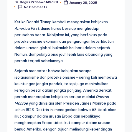
Dr. Bagus Prabowo MScPH
January 28, 2025
Posted
No Comments
by
Ketika Donald Trump kembali menegaskan kebijakan
America First
, dunia harus bersiap menghadapi
perubahan besar. Kebijakan ini, yang berfokus pada
proteksionisme ekonomi dan pengurangan keterlibatan
dalam urusan global, bukanlah hal baru dalam sejarah.
Namun, dampaknya bisa jauh lebih luas dibanding yang
pernah terjadi sebelumnya.
Sejarah mencatat bahwa kebijakan serupa—
isolasionisme dan proteksionisme—sering kali membawa
keuntungan jangka pendek, tetapi juga menimbulkan
kerugian besar dalam jangka panjang. Amerika Serikat
pernah menerapkan kebijakan serupa melalui
Doktrin
Monroe
yang diinisiasi oleh Presiden James Monroe pada
tahun 1823. Doktrin ini menegaskan bahwa AS tidak akan
ikut campur dalam urusan Eropa dan sebaliknya
mengharapkan Eropa tidak ikut campur dalam urusan
benua Amerika, dengan tujuan melindungi kepentingan