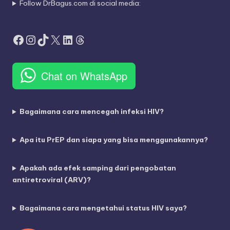
Follow DrBagus.com di social media:
Facebook
Instagram
TikTok
X
LinkedIn
Threads
Chat on WhatsApp
Bagaimana cara mencegah infeksi HIV?
Apa itu PrEP dan siapa yang bisa menggunakannya?
Apakah ada efek samping dari pengobatan
antiretroviral (ARV)?
Bagaimana cara mengetahui status HIV saya?