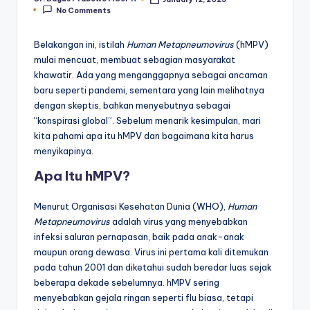
Posted
No Comments
by
Belakangan ini, istilah
Human Metapneumovirus
(hMPV)
mulai mencuat, membuat sebagian masyarakat
khawatir. Ada yang menganggapnya sebagai ancaman
baru seperti pandemi, sementara yang lain melihatnya
dengan skeptis, bahkan menyebutnya sebagai
“konspirasi global”. Sebelum menarik kesimpulan, mari
kita pahami apa itu hMPV dan bagaimana kita harus
menyikapinya.
Apa Itu hMPV?
Menurut Organisasi Kesehatan Dunia (WHO),
Human
Metapneumovirus
adalah virus yang menyebabkan
infeksi saluran pernapasan, baik pada anak-anak
maupun orang dewasa. Virus ini pertama kali ditemukan
pada tahun 2001 dan diketahui sudah beredar luas sejak
beberapa dekade sebelumnya. hMPV sering
menyebabkan gejala ringan seperti flu biasa, tetapi