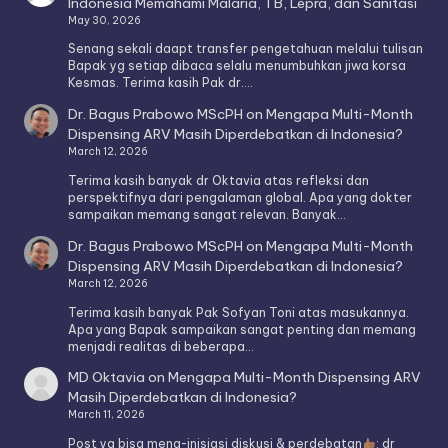
Indonesia Memahami Malaria, TB, Lepra, dan Sanitasi
May 30, 2026
Senang sekali daapt transfer pengetahuan melalui tulisan
Bapak yg setiap dibaca selalu menumbuhkan jiwa korsa
Kesmas. Terima kasih Pak dr.…
Dr. Bagus Prabowo MScPH
on
Mengapa Multi-Month
Dispensing ARV Masih Diperdebatkan di Indonesia?
March 12, 2026
Terima kasih banyak dr Oktavia atas refleksi dan
perspektifnya dari pengalaman global. Apa yang dokter
sampaikan memang sangat relevan. Banyak…
Dr. Bagus Prabowo MScPH
on
Mengapa Multi-Month
Dispensing ARV Masih Diperdebatkan di Indonesia?
March 12, 2026
Terima kasih banyak Pak Sofyan Toni atas masukannya.
Apa yang Bapak sampaikan sangat penting dan memang
menjadi realitas di beberapa…
MD Oktavia
on
Mengapa Multi-Month Dispensing ARV
Masih Diperdebatkan di Indonesia?
March 11, 2026
Post yg bisa meng-inisiasi diskusi & perdebatan
: dr