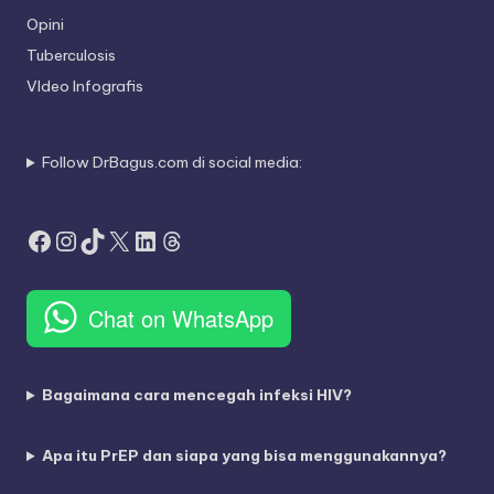
Opini
Tuberculosis
VIdeo Infografis
Follow DrBagus.com di social media:
Facebook
Instagram
TikTok
X
LinkedIn
Threads
Chat on WhatsApp
Bagaimana cara mencegah infeksi HIV?
Apa itu PrEP dan siapa yang bisa menggunakannya?