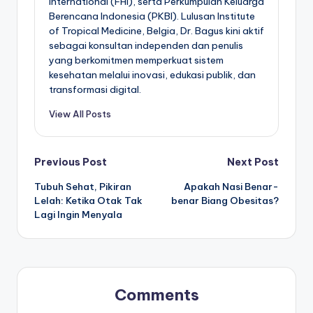
International (FHI), serta Perkumpulan Keluarga
Berencana Indonesia (PKBI). Lulusan Institute
of Tropical Medicine, Belgia, Dr. Bagus kini aktif
sebagai konsultan independen dan penulis
yang berkomitmen memperkuat sistem
kesehatan melalui inovasi, edukasi publik, dan
transformasi digital.
View All Posts
Post
Previous Post
Next Post
Tubuh Sehat, Pikiran
Apakah Nasi Benar-
navigation
Lelah: Ketika Otak Tak
benar Biang Obesitas?
Lagi Ingin Menyala
Comments