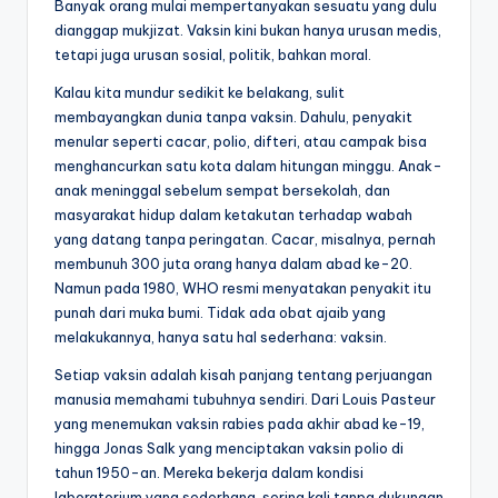
Banyak orang mulai mempertanyakan sesuatu yang dulu
dianggap mukjizat. Vaksin kini bukan hanya urusan medis,
tetapi juga urusan sosial, politik, bahkan moral.
Kalau kita mundur sedikit ke belakang, sulit
membayangkan dunia tanpa vaksin. Dahulu, penyakit
menular seperti cacar, polio, difteri, atau campak bisa
menghancurkan satu kota dalam hitungan minggu. Anak-
anak meninggal sebelum sempat bersekolah, dan
masyarakat hidup dalam ketakutan terhadap wabah
yang datang tanpa peringatan. Cacar, misalnya, pernah
membunuh 300 juta orang hanya dalam abad ke-20.
Namun pada 1980, WHO resmi menyatakan penyakit itu
punah dari muka bumi. Tidak ada obat ajaib yang
melakukannya, hanya satu hal sederhana: vaksin.
Setiap vaksin adalah kisah panjang tentang perjuangan
manusia memahami tubuhnya sendiri. Dari Louis Pasteur
yang menemukan vaksin rabies pada akhir abad ke-19,
hingga Jonas Salk yang menciptakan vaksin polio di
tahun 1950-an. Mereka bekerja dalam kondisi
laboratorium yang sederhana, sering kali tanpa dukungan