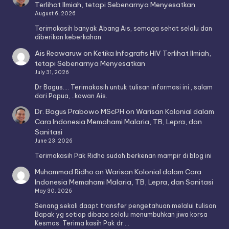
Terlihat Ilmiah, tetapi Sebenarnya Menyesatkan
August 6, 2026
Terimakasih banyak Abang Ais, semoga sehat selalu dan
diberikan keberkahan
Ais Reawaruw
on
Ketika Infografis HIV Terlihat Ilmiah,
tetapi Sebenarnya Menyesatkan
July 31, 2026
Dr Bagus.... Terimakasih untuk tulisan informasi ini , salam
dari Papua, ..kawan Ais.
Dr. Bagus Prabowo MScPH
on
Warisan Kolonial dalam
Cara Indonesia Memahami Malaria, TB, Lepra, dan
Sanitasi
June 23, 2026
Terimakasih Pak Ridho sudah berkenan mampir di blog ini
Muhammad Ridho
on
Warisan Kolonial dalam Cara
Indonesia Memahami Malaria, TB, Lepra, dan Sanitasi
May 30, 2026
Senang sekali daapt transfer pengetahuan melalui tulisan
Bapak yg setiap dibaca selalu menumbuhkan jiwa korsa
Kesmas. Terima kasih Pak dr.…