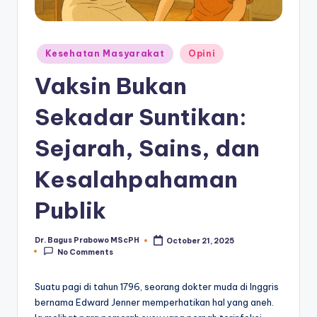
Posted
Kesehatan Masyarakat
Opini
in
Vaksin Bukan
Sekadar Suntikan:
Sejarah, Sains, dan
Kesalahpahaman
Publik
Dr. Bagus Prabowo MScPH
October 21, 2025
Posted
No Comments
by
Suatu pagi di tahun 1796, seorang dokter muda di Inggris
bernama Edward Jenner memperhatikan hal yang aneh.