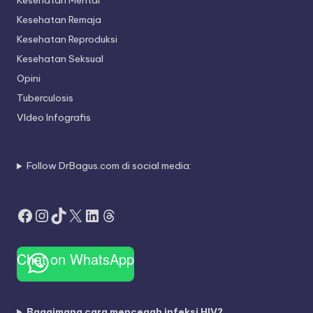
Kesehatan Mental
Kesehatan Remaja
Kesehatan Reproduksi
Kesehatan Seksual
Opini
Tuberculosis
VIdeo Infografis
Follow DrBagus.com di social media:
Facebook
Instagram
TikTok
X
LinkedIn
Threads
Chat on WhatsApp
Bagaimana cara mencegah infeksi HIV?