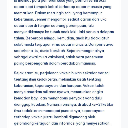
Ia melihat para pemerah susu yang pernah terinfeksi
cacar sapi tampak kebal terhadap cacar manusia yang
mematikan. Dalam rasa ingin tahu yang bercampur
keberanian, Jenner mengambil sedikit cairan dari luka
cacar sapi di tangan seorang perempuan, lalu
menyuntikkannya ke tubuh anak laki-laki berusia delapan
tahun. Beberapa minggu kemudian, anak itu tidak jatuh
sakit meski terpapar virus cacar manusia. Dari peristiwa
sederhana itu, dunia berubah. Sejarah mengenalnya
sebagai awal mula vaksinasi, salah satu penemuan
paling berpengaruh dalam peradaban manusia.
Sejak saat itu, perjalanan vaksin bukan sekadar cerita
tentang ilmu kedokteran, melainkan kisah tentang
keberanian, kepercayaan, dan harapan. Vaksin telah
menyelamatkan miliaran nyawa, menurunkan angka
kematian bayi, dan menghapus penyakit yang dulu
dianggap kutukan. Namun, ironisnya, di abad ke-21 ketika
ilmu kedokteran mencapai puncaknya, kepercayaan
terhadap vaksin justru kembali diguncang oleh
gelombang keraguan dan informasi yang menyesatkan.