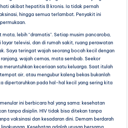
hati akibat hepatitis B kronis. Ia tidak pernah
ksinasi, hingga semua terlambat. Penyakit ini
i permukaan.
t mata, lebih “dramatis”. Setiap musim pancaroba,
layar televisi, dan di rumah sakit, ruang perawatan
k. Saya teringat wajah seorang bocah kecil dengan
ng ranjang, wajah cemas, mata sembab. Seekor
 meruntuhkan keceriaan satu keluarga. Saat itulah
tempat air, atau mengubur kaleng bekas bukanlah
 dipertaruhkan pada hal-hal kecil yang sering kita
menular ini berbicara hal yang sama: kesehatan
n tanpa disiplin. HIV tidak bisa ditekan tanpa
tanpa vaksinasi dan kesadaran dini. Demam berdarah
 lingkungan. Kesehatan adalah urusan bersama,