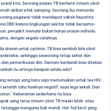
 sosial kita. Seorang pasien TB berhenti minum obat
 lemah akibat efek samping. Seorang ibu menunda
eorang pegawai tidak mendapat vaksin hepatitis
kena DBD karena lingkungan sekitar tidak bersama-
n, penyakit menular bukan hanya urusan individu.
sama, dengan segala celahnya.
a alasan untuk optimis. TB bisa sembuh bila obat
terdeteksi, sehingga seseorang tetap sehat dan
in dan pemeriksaan dini. Demam berdarah bisa ditekan
nkah itu artinya harapan selalu ada?
rang remaja yang baru saja memutuskan untuk tes HIV
i setelah tahu hasilnya negatif, saya lega sekali. Dan
batan.” Keberanian sederhana itu bisa
pak yang terus minum obat TB meski lelah, atau
tetangga menguras bak mandi. Hal-hal kecil yang