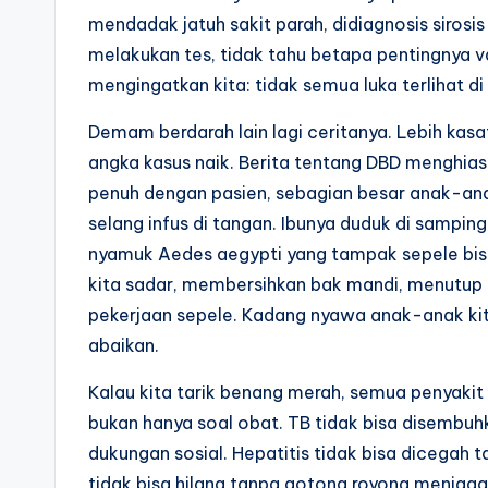
mendadak jatuh sakit parah, didiagnosis sirosis 
melakukan tes, tidak tahu betapa pentingnya va
mengingatkan kita: tidak semua luka terlihat d
Demam berdarah lain lagi ceritanya. Lebih kasa
angka kasus naik. Berita tentang DBD menghiasi 
penuh dengan pasien, sebagian besar anak-ana
selang infus di tangan. Ibunya duduk di sampi
nyamuk Aedes aegypti yang tampak sepele bisa
kita sadar, membersihkan bak mandi, menutup 
pekerjaan sepele. Kadang nyawa anak-anak kita
abaikan.
Kalau kita tarik benang merah, semua penyakit 
bukan hanya soal obat. TB tidak bisa disembuhka
dukungan sosial. Hepatitis tidak bisa dicegah 
tidak bisa hilang tanpa gotong royong menjaga