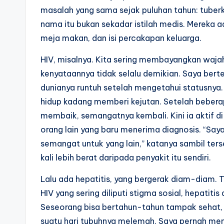
masalah yang sama sejak puluhan tahun: tuberk
nama itu bukan sekadar istilah medis. Mereka 
meja makan, dan isi percakapan keluarga.
HIV, misalnya. Kita sering membayangkan wa
kenyataannya tidak selalu demikian. Saya ber
dunianya runtuh setelah mengetahui statusnya. 
hidup kadang memberi kejutan. Setelah beberapa
membaik, semangatnya kembali. Kini ia aktif 
orang lain yang baru menerima diagnosis. “Sa
semangat untuk yang lain,” katanya sambil terse
kali lebih berat daripada penyakit itu sendiri.
Lalu ada hepatitis, yang bergerak diam-diam. T
HIV yang sering diliputi stigma sosial, hepatiti
Seseorang bisa bertahun-tahun tampak sehat, be
suatu hari tubuhnya melemah. Saya pernah me