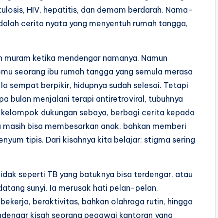
ulosis, HIV, hepatitis, dan demam berdarah. Nama-
adalah cerita nyata yang menyentuh rumah tangga,
jah muram ketika mendengar namanya. Namun
temu seorang ibu rumah tangga yang semula merasa
Ia sempat berpikir, hidupnya sudah selesai. Tetapi
 bulan menjalani terapi antiretroviral, tubuhnya
di kelompok dukungan sebaya, berbagi cerita kepada
ya masih bisa membesarkan anak, bahkan memberi
nyum tipis. Dari kisahnya kita belajar: stigma sering
idak seperti TB yang batuknya bisa terdengar, atau
s datang sunyi. Ia merusak hati pelan-pelan.
kerja, beraktivitas, bahkan olahraga rutin, hingga
ndengar kisah seorang pegawai kantoran yang