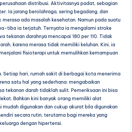
perusahaan distribusi. Aktivitasnya padat, sebagian
er. Ia jarang berolahraga, sering begadang, dan
dak merasa ada masalah kesehatan. Namun pada suatu
ba-tiba ia terjatuh. Ternyata ia mengalami stroke
wa tekanan darahnya mencapai 180 per 110. Tidak
ah, karena merasa tidak memiliki keluhan. Kini, ia
menjalani fisioterapi untuk memulihkan kemampuan
a. Setiap hari, rumah sakit di berbagai kota menerima
arena satu hal yang sederhana: mengabaikan
 tekanan darah tidaklah sulit. Pemeriksaan ini bisa
dekat. Bahkan kini banyak orang memiliki alat
ini mudah digunakan dan cukup akurat bila digunakan
endiri secara rutin, terutama bagi mereka yang
 keluarga dengan hipertensi.