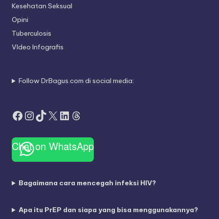
Kesehatan Seksual
Opini
Tuberculosis
VIdeo Infografis
Follow DrBagus.com di social media:
Facebook
Instagram
TikTok
X
LinkedIn
Threads
Chat on WhatsApp
Bagaimana cara mencegah infeksi HIV?
Apa itu PrEP dan siapa yang bisa menggunakannya?