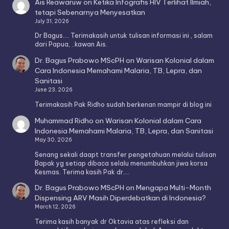
Ais Reawaruw
on
Ketika Infografis HIV Terlihat Ilmiah,
tetapi Sebenarnya Menyesatkan
July 31, 2026
Dr Bagus.... Terimakasih untuk tulisan informasi ini , salam
dari Papua, ..kawan Ais.
Dr. Bagus Prabowo MScPH
on
Warisan Kolonial dalam
Cara Indonesia Memahami Malaria, TB, Lepra, dan
Sanitasi
June 23, 2026
Terimakasih Pak Ridho sudah berkenan mampir di blog ini
Muhammad Ridho
on
Warisan Kolonial dalam Cara
Indonesia Memahami Malaria, TB, Lepra, dan Sanitasi
May 30, 2026
Senang sekali daapt transfer pengetahuan melalui tulisan
Bapak yg setiap dibaca selalu menumbuhkan jiwa korsa
Kesmas. Terima kasih Pak dr.…
Dr. Bagus Prabowo MScPH
on
Mengapa Multi-Month
Dispensing ARV Masih Diperdebatkan di Indonesia?
March 12, 2026
Terima kasih banyak dr Oktavia atas refleksi dan