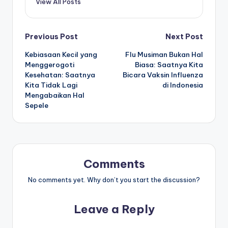
View All Posts
Post
Previous Post
Next Post
Kebiasaan Kecil yang
Flu Musiman Bukan Hal
navigation
Menggerogoti
Biasa: Saatnya Kita
Kesehatan: Saatnya
Bicara Vaksin Influenza
Kita Tidak Lagi
di Indonesia
Mengabaikan Hal
Sepele
Comments
No comments yet. Why don’t you start the discussion?
Leave a Reply