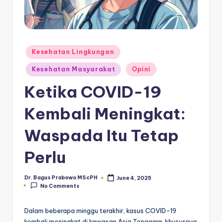
Posted
Kesehatan Lingkungan
in
Kesehatan Masyarakat
Opini
Ketika COVID-19
Kembali Meningkat:
Waspada Itu Tetap
Perlu
Dr. Bagus Prabowo MScPH
June 4, 2025
Posted
No Comments
by
Dalam beberapa minggu terakhir, kasus COVID-19
kembali meningkat di kawasan Asia Tenggara, khususnya