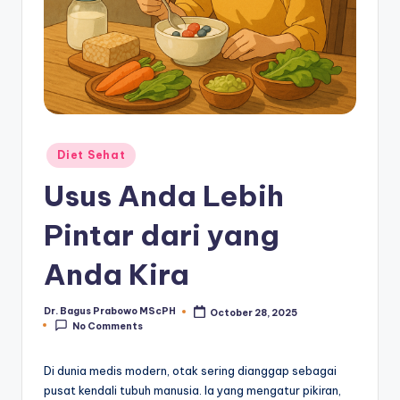
Posted
Diet Sehat
in
Usus Anda Lebih
Pintar dari yang
Anda Kira
Dr. Bagus Prabowo MScPH
October 28, 2025
Posted
No Comments
by
Di dunia medis modern, otak sering dianggap sebagai
pusat kendali tubuh manusia. Ia yang mengatur pikiran,