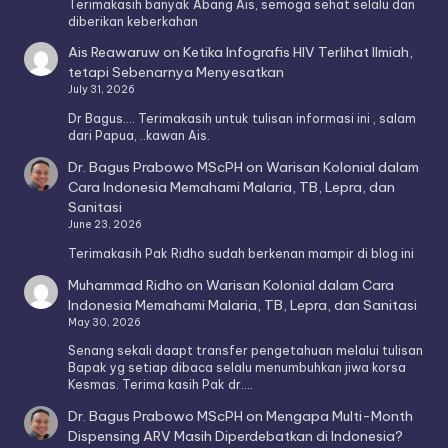
Terimakasih banyak Abang Ais, semoga sehat selalu dan
diberikan keberkahan
Ais Reawaruw
on
Ketika Infografis HIV Terlihat Ilmiah,
tetapi Sebenarnya Menyesatkan
July 31, 2026
Dr Bagus.... Terimakasih untuk tulisan informasi ini , salam
dari Papua, ..kawan Ais.
Dr. Bagus Prabowo MScPH
on
Warisan Kolonial dalam
Cara Indonesia Memahami Malaria, TB, Lepra, dan
Sanitasi
June 23, 2026
Terimakasih Pak Ridho sudah berkenan mampir di blog ini
Muhammad Ridho
on
Warisan Kolonial dalam Cara
Indonesia Memahami Malaria, TB, Lepra, dan Sanitasi
May 30, 2026
Senang sekali daapt transfer pengetahuan melalui tulisan
Bapak yg setiap dibaca selalu menumbuhkan jiwa korsa
Kesmas. Terima kasih Pak dr.…
Dr. Bagus Prabowo MScPH
on
Mengapa Multi-Month
Dispensing ARV Masih Diperdebatkan di Indonesia?