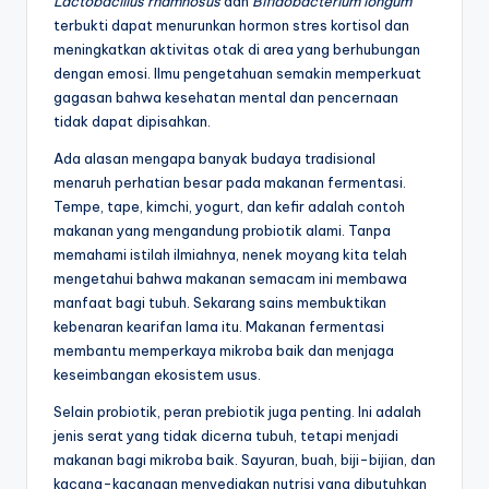
Lactobacillus rhamnosus
dan
Bifidobacterium longum
terbukti dapat menurunkan hormon stres kortisol dan
meningkatkan aktivitas otak di area yang berhubungan
dengan emosi. Ilmu pengetahuan semakin memperkuat
gagasan bahwa kesehatan mental dan pencernaan
tidak dapat dipisahkan.
Ada alasan mengapa banyak budaya tradisional
menaruh perhatian besar pada makanan fermentasi.
Tempe, tape, kimchi, yogurt, dan kefir adalah contoh
makanan yang mengandung probiotik alami. Tanpa
memahami istilah ilmiahnya, nenek moyang kita telah
mengetahui bahwa makanan semacam ini membawa
manfaat bagi tubuh. Sekarang sains membuktikan
kebenaran kearifan lama itu. Makanan fermentasi
membantu memperkaya mikroba baik dan menjaga
keseimbangan ekosistem usus.
Selain probiotik, peran prebiotik juga penting. Ini adalah
jenis serat yang tidak dicerna tubuh, tetapi menjadi
makanan bagi mikroba baik. Sayuran, buah, biji-bijian, dan
kacang-kacangan menyediakan nutrisi yang dibutuhkan