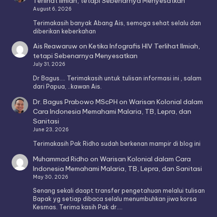
Terlihat Ilmiah, tetapi Sebenarnya Menyesatkan
August 6, 2026
Terimakasih banyak Abang Ais, semoga sehat selalu dan
diberikan keberkahan
Ais Reawaruw
on
Ketika Infografis HIV Terlihat Ilmiah,
tetapi Sebenarnya Menyesatkan
July 31, 2026
Dr Bagus.... Terimakasih untuk tulisan informasi ini , salam
dari Papua, ..kawan Ais.
Dr. Bagus Prabowo MScPH
on
Warisan Kolonial dalam
Cara Indonesia Memahami Malaria, TB, Lepra, dan
Sanitasi
June 23, 2026
Terimakasih Pak Ridho sudah berkenan mampir di blog ini
Muhammad Ridho
on
Warisan Kolonial dalam Cara
Indonesia Memahami Malaria, TB, Lepra, dan Sanitasi
May 30, 2026
Senang sekali daapt transfer pengetahuan melalui tulisan
Bapak yg setiap dibaca selalu menumbuhkan jiwa korsa
Kesmas. Terima kasih Pak dr.…