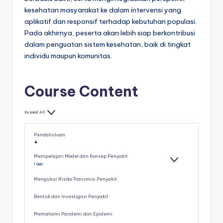
kesehatan masyarakat ke dalam intervensi yang
aplikatif dan responsif terhadap kebutuhan populasi.
Pada akhirnya, peserta akan lebih siap berkontribusi
dalam penguatan sistem kesehatan, baik di tingkat
individu maupun komunitas.
Course Content
Expand All
Lessons
Pendahuluan
Mempelajari Model dan Konsep Penyakit
E
MEMPELAJARI
1 Quiz
X
MODEL
P
DAN
A
KONSEP
Mengukur Risiko Transmisi Penyakit
N
PENYAKIT
D
Bentuk dan Investigasi Penyakit
Memahami Pandemi dan Epidemi