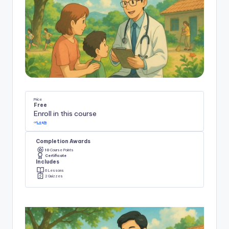
Price
Free
Enroll in this course
or
Log In
Completion Awards
10
Course Points
Certificate
Includes
6 Lessons
2 Quizzes