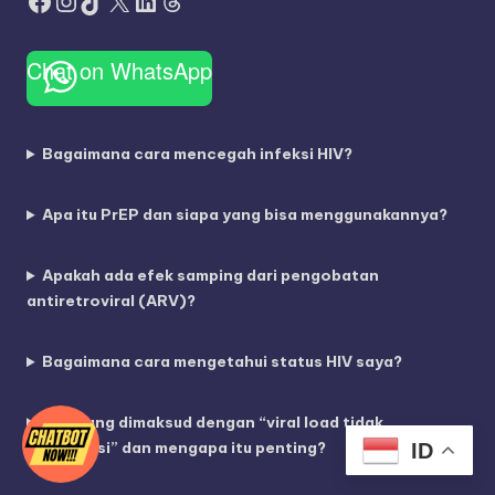
Facebook
Instagram
TikTok
X
LinkedIn
Threads
Chat on WhatsApp
Bagaimana cara mencegah infeksi HIV?
Apa itu PrEP dan siapa yang bisa menggunakannya?
Apakah ada efek samping dari pengobatan
antiretroviral (ARV)?
Bagaimana cara mengetahui status HIV saya?
Apa yang dimaksud dengan “viral load tidak
terdeteksi” dan mengapa itu penting?
ID