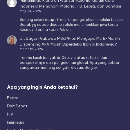
Muhammad Ridho
on
Warisan Kolonial dalam Cara
Indonesia Memahami Malaria, TB, Lepra, dan Sanitasi
May 30, 2026
Senang sekali daapt transfer pengetahuan melalui tulisan
Bapak yg setiap dibaca selalu menumbuhkan jiwa korsa
Kesmas. Terima kasih Pak dr.…
Dr. Bagus Prabowo MScPH
on
Mengapa Multi-Month
Dispensing ARV Masih Diperdebatkan di Indonesia?
March 12, 2026
Terima kasih banyak dr Oktavia atas refleksi dan
perspektifnya dari pengalaman global. Apa yang dokter
sampaikan memang sangat relevan. Banyak…
Apa yang ingin Anda ketahui?
Berita
Diet Sehat
HIV
Imunisasi