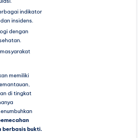
lasi.
rbagai indikator
 dan insidens.
logi dengan
sehatan.
n masyarakat
kan memiliki
 pemantauan,
n di tingkat
 hanya
 menumbuhkan
pemecahan
berbasis bukti.