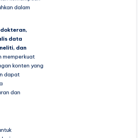
utuhkan dalam
dokteran,
lis data
eliti, dan
in memperkuat
ngan konten yang
un dapat
ta
ran dan
untuk