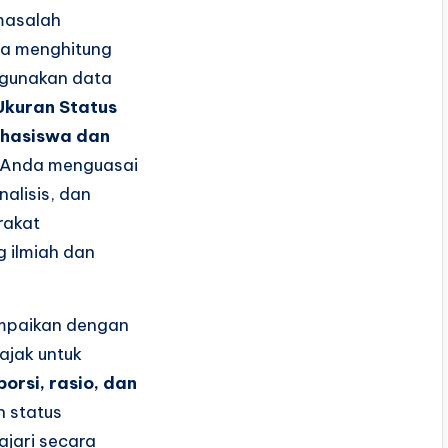
masalah
ra menghitung
nggunakan data
Ukuran Status
ahasiswa dan
 Anda menguasai
alisis, dan
rakat
 ilmiah dan
ampaikan dengan
ajak untuk
porsi, rasio, dan
 status
jari secara