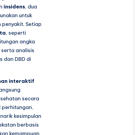
n
insidens
, dua
gunakan untuk
 penyakit. Setiap
ata
, seperti
hitungan angka
serta analisis
is dan DBD di
han interaktif
langsung
esehatan secara
l perhitungan,
narik kesimpulan
ekatan berbasis
gkan kemampuan