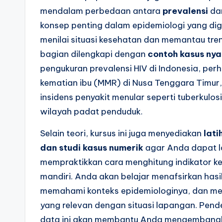
mendalam perbedaan antara
prevalensi
da
konsep penting dalam epidemiologi yang di
menilai situasi kesehatan dan memantau tren
bagian dilengkapi dengan
contoh kasus ny
pengukuran prevalensi HIV di Indonesia, per
kematian ibu (MMR) di Nusa Tenggara Timur, 
insidens penyakit menular seperti tuberkulos
wilayah padat penduduk.
Selain teori, kursus ini juga menyediakan
lati
dan studi kasus numerik
agar Anda dapat 
mempraktikkan cara menghitung indikator k
mandiri. Anda akan belajar menafsirkan hasi
memahami konteks epidemiologinya, dan me
yang relevan dengan situasi lapangan. Pend
data ini akan membantu Anda mengemban