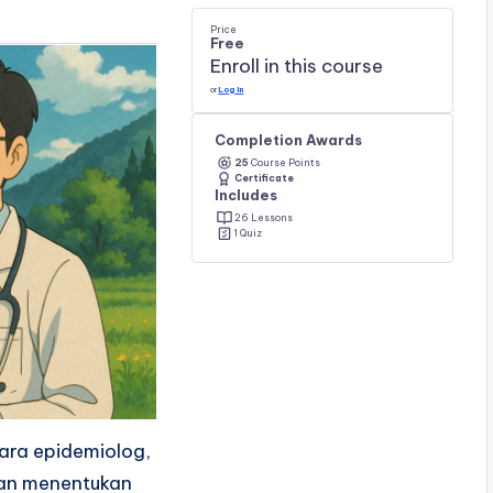
Price
Free
Enroll in this course
or
Log In
Completion Awards
25
Course Points
Certificate
Includes
26 Lessons
1 Quiz
ra epidemiolog,
kan menentukan