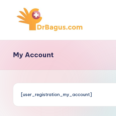
Skip
to
content
My Account
[user_registration_my_account]