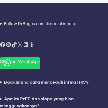
Follow DrBagus.com di social media:
Facebook
Instagram
TikTok
X
LinkedIn
Threads
Chat on WhatsApp
Bagaimana cara mencegah infeksi HIV?
Apa itu PrEP dan siapa yang bisa
menggunakannya?