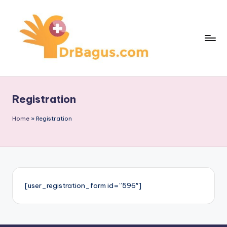
Skip
to
content
Registration
Home
»
Registration
[user_registration_form id=”596″]