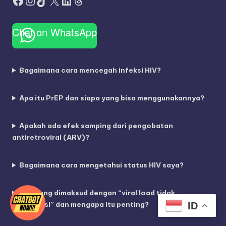
Facebook
Instagram
TikTok
X
LinkedIn
Threads
Chat on WhatsApp
Bagaimana cara mencegah infeksi HIV?
Apa itu PrEP dan siapa yang bisa menggunakannya?
Apakah ada efek samping dari pengobatan
antiretroviral (ARV)?
Bagaimana cara mengetahui status HIV saya?
Apa yang dimaksud dengan “viral load tidak
terdeteksi” dan mengapa itu penting?
ID