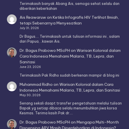
Terimakasih banyak Abang Ais, semoga sehat selalu dan
diberikan keberkahan
Ais Reawaruw
on
Ketika Infografis HIV Terlihat Ilmiah,
tetapi Sebenarnya Menyesatkan
July 31, 2026
Dr Bagus.... Terimakasih untuk tulisan informasi ini , salam
dari Papua, ..kawan Ais.
Dr. Bagus Prabowo MScPH
on
Warisan Kolonial dalam
Cara Indonesia Memahami Malaria, TB, Lepra, dan
Sanitasi
June 23, 2026
Terimakasih Pak Ridho sudah berkenan mampir di blog ini
Muhammad Ridho
on
Warisan Kolonial dalam Cara
Indonesia Memahami Malaria, TB, Lepra, dan Sanitasi
May 30, 2026
Senang sekali daapt transfer pengetahuan melalui tulisan
Bapak yg setiap dibaca selalu menumbuhkan jiwa korsa
Kesmas. Terima kasih Pak dr.…
Dr. Bagus Prabowo MScPH
on
Mengapa Multi-Month
Dispensing ARV Masih Diperdebatkan di Indonesia?