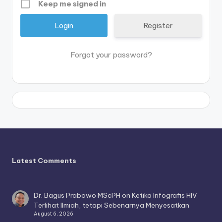
Keep me signed in
Register
Forgot your password?
Latest Comments
Dr. Bagus Prabowo MScPH
on
Ketika Infografis HIV
Terlihat Ilmiah, tetapi Sebenarnya Menyesatkan
August 6, 2026