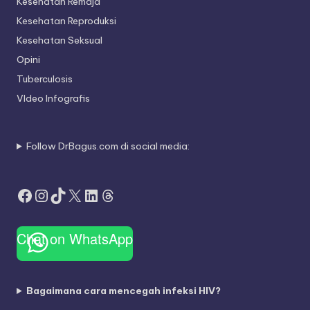
Kesehatan Remaja
Kesehatan Reproduksi
Kesehatan Seksual
Opini
Tuberculosis
VIdeo Infografis
Follow DrBagus.com di social media:
Facebook
Instagram
TikTok
X
LinkedIn
Threads
Chat on WhatsApp
Bagaimana cara mencegah infeksi HIV?