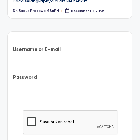
Baca selangkapnya di artikel berikut.
Dr. Bagus Prabowo MScPH
December 10, 2025
Posted
by
Username or E-mail
Password