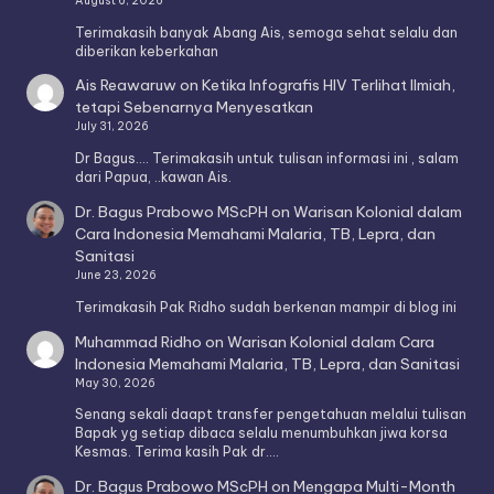
August 6, 2026
Terimakasih banyak Abang Ais, semoga sehat selalu dan
diberikan keberkahan
Ais Reawaruw
on
Ketika Infografis HIV Terlihat Ilmiah,
tetapi Sebenarnya Menyesatkan
July 31, 2026
Dr Bagus.... Terimakasih untuk tulisan informasi ini , salam
dari Papua, ..kawan Ais.
Dr. Bagus Prabowo MScPH
on
Warisan Kolonial dalam
Cara Indonesia Memahami Malaria, TB, Lepra, dan
Sanitasi
June 23, 2026
Terimakasih Pak Ridho sudah berkenan mampir di blog ini
Muhammad Ridho
on
Warisan Kolonial dalam Cara
Indonesia Memahami Malaria, TB, Lepra, dan Sanitasi
May 30, 2026
Senang sekali daapt transfer pengetahuan melalui tulisan
Bapak yg setiap dibaca selalu menumbuhkan jiwa korsa
Kesmas. Terima kasih Pak dr.…
Dr. Bagus Prabowo MScPH
on
Mengapa Multi-Month