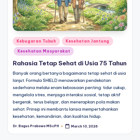
Posted
Kebugaran Tubuh
Kesehatan Jantung
in
Kesehatan Masyarakat
Rahasia Tetap Sehat di Usia 75 Tahun
Banyak orang bertanya bagaimana tetap sehat di usia
lanjut. Formula SHIELD menawarkan pendekatan
sederhana melalui enam kebiasaan penting: tidur cukup,
mengelola stres, menjaga interaksi sosial, tetap aktif
bergerak, terus belajar, dan menerapkan pola makan
sehat. Prinsip ini membantu lansia mempertahankan
kesehatan, kemandirian, dan kualitas hidup.
Dr. Bagus Prabowo MScPH
March 10, 2026
Posted
by