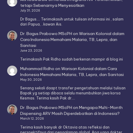
tetapi Sebenarnya Menyesatkan
July 31, 2026
Dr Bagus.... Terimakasih untuk tulisan informasi ini , salam
dari Papua, ..kawan Ais.
Dr. Bagus Prabowo MScPH
on
Warisan Kolonial dalam
Cara Indonesia Memahami Malaria, TB, Lepra, dan
Sanitasi
June 23, 2026
Terimakasih Pak Ridho sudah berkenan mampir di blog ini
Muhammad Ridho
on
Warisan Kolonial dalam Cara
Indonesia Memahami Malaria, TB, Lepra, dan Sanitasi
May 30, 2026
Senang sekali daapt transfer pengetahuan melalui tulisan
Bapak yg setiap dibaca selalu menumbuhkan jiwa korsa
Kesmas. Terima kasih Pak dr.…
Dr. Bagus Prabowo MScPH
on
Mengapa Multi-Month
Dispensing ARV Masih Diperdebatkan di Indonesia?
March 12, 2026
Terima kasih banyak dr Oktavia atas refleksi dan
perspektifnya dari pengalaman global. Apa yang dokter