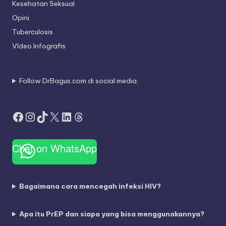
Kesehatan Seksual
Opini
Tuberculosis
VIdeo Infografis
Follow DrBagus.com di social media:
Facebook
Instagram
TikTok
X
LinkedIn
Threads
Chat on WhatsApp
Bagaimana cara mencegah infeksi HIV?
Apa itu PrEP dan siapa yang bisa menggunakannya?