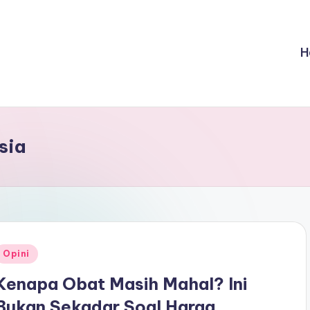
H
sia
Posted
Opini
n
Kenapa Obat Masih Mahal? Ini
Bukan Sekadar Soal Harga