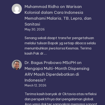
Muhammad Ridho
on
Warisan
Kolonial dalam Cara Indonesia
Memahami Malaria, TB, Lepra, dan
Sanitasi
May 30, 2026
Senang sekali daapt transfer pengetahuan
melalui tulisan Bapak yg setiap dibaca selalu
menumbuhkan jiwa korsa Kesmas. Terima
kasih Pak dr.…
Dr. Bagus Prabowo MScPH
on
Mengapa Multi-Month Dispensing
ARV Masih Diperdebatkan di
Indonesia?
March 12, 2026
Terima kasih banyak dr Oktavia atas refleksi
dan perspektifnya dari pengalaman global.
Apa yang dokter sampaikan memang sangat