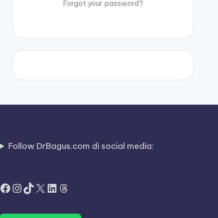
Forgot your password?
Follow DrBagus.com di social media:
Facebook
Instagram
TikTok
X
LinkedIn
Threads