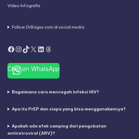
VIdeo Infografis
Follow DrBagus.com di social media:
Facebook
Instagram
TikTok
X
LinkedIn
Threads
Chat on WhatsApp
Bagaimana cara mencegah infeksi HIV?
Apa itu PrEP dan siapa yang bisa menggunakannya?
Apakah ada efek samping dari pengobatan
antiretroviral (ARV)?