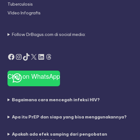
Tuberculosis
VIdeo Infografis
Follow DrBagus.com di social media:
Facebook
Instagram
TikTok
X
LinkedIn
Threads
Chat on WhatsApp
Bagaimana cara mencegah infeksi HIV?
Apa itu PrEP dan siapa yang bisa menggunakannya?
Apakah ada efek samping dari pengobatan