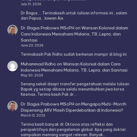
July 31, 2026
Dr Bagus.... Terimakasih untuk tulisan informasi ini , salam
dari Papua, ..kawan Ais.
Dr. Bagus Prabowo MScPH
on
Warisan Kolonial dalam
Cara Indonesia Memahami Malaria, TB, Lepra, dan
Sanitasi
June 23, 2026
Terimakasih Pak Ridho sudah berkenan mampir di blog ini
Muhammad Ridho
on
Warisan Kolonial dalam Cara
Indonesia Memahami Malaria, TB, Lepra, dan Sanitasi
May 30, 2026
Senang sekali daapt transfer pengetahuan melalui tulisan
Bapak yg setiap dibaca selalu menumbuhkan jiwa korsa
Kesmas. Terima kasih Pak dr.…
Dr. Bagus Prabowo MScPH
on
Mengapa Multi-Month
Dispensing ARV Masih Diperdebatkan di Indonesia?
March 12, 2026
Terima kasih banyak dr Oktavia atas refleksi dan
perspektifnya dari pengalaman global. Apa yang dokter
sampaikan memang sangat relevan. Banyak…