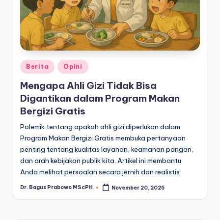
Posted
Berita
Opini
in
Mengapa Ahli Gizi Tidak Bisa
Digantikan dalam Program Makan
Bergizi Gratis
Polemik tentang apakah ahli gizi diperlukan dalam
Program Makan Bergizi Gratis membuka pertanyaan
penting tentang kualitas layanan, keamanan pangan,
dan arah kebijakan publik kita. Artikel ini membantu
Anda melihat persoalan secara jernih dan realistis
Dr. Bagus Prabowo MScPH
November 20, 2025
Posted
by