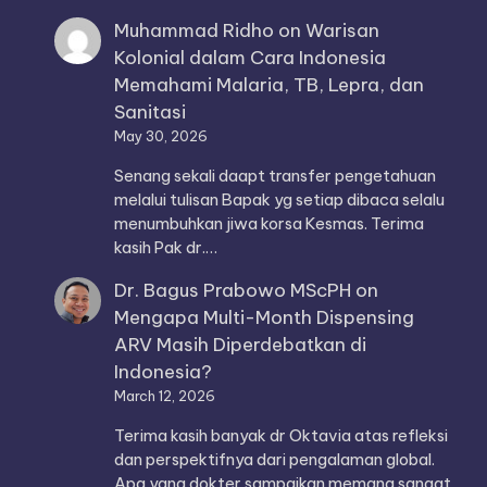
Muhammad Ridho
on
Warisan
Kolonial dalam Cara Indonesia
Memahami Malaria, TB, Lepra, dan
Sanitasi
May 30, 2026
Senang sekali daapt transfer pengetahuan
melalui tulisan Bapak yg setiap dibaca selalu
menumbuhkan jiwa korsa Kesmas. Terima
kasih Pak dr.…
Dr. Bagus Prabowo MScPH
on
Mengapa Multi-Month Dispensing
ARV Masih Diperdebatkan di
Indonesia?
March 12, 2026
Terima kasih banyak dr Oktavia atas refleksi
dan perspektifnya dari pengalaman global.
Apa yang dokter sampaikan memang sangat