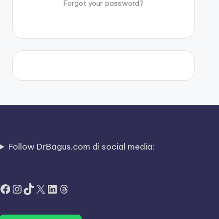
Forgot your password?
Follow DrBagus.com di social media:
Facebook
Instagram
TikTok
X
LinkedIn
Threads