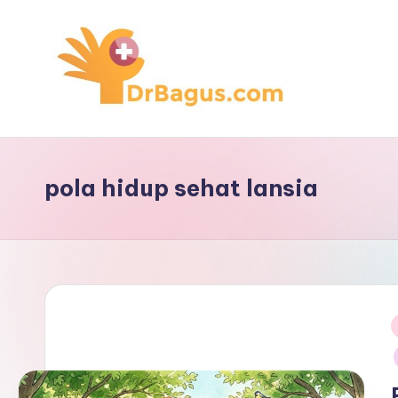
Skip
to
content
pola hidup sehat lansia
i