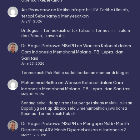
diberikan keberkahan
Ais Reawaruw
on
Ketika Infografis HIV Terlihat Ilmiah,
tetapi Sebenarnya Menyesatkan
July 31, 2026
Dr Bagus.... Terimakasih untuk tulisan informasi ini , salam
dari Papua, ..kawan Ais.
Dr. Bagus Prabowo MScPH
on
Warisan Kolonial dalam
Cara Indonesia Memahami Malaria, TB, Lepra, dan
Sanitasi
June 23, 2026
Terimakasih Pak Ridho sudah berkenan mampir di blog ini
Muhammad Ridho
on
Warisan Kolonial dalam Cara
Indonesia Memahami Malaria, TB, Lepra, dan Sanitasi
May 30, 2026
Senang sekali daapt transfer pengetahuan melalui tulisan
Bapak yg setiap dibaca selalu menumbuhkan jiwa korsa
Kesmas. Terima kasih Pak dr.…
Dr. Bagus Prabowo MScPH
on
Mengapa Multi-Month
Dispensing ARV Masih Diperdebatkan di Indonesia?
March 12, 2026