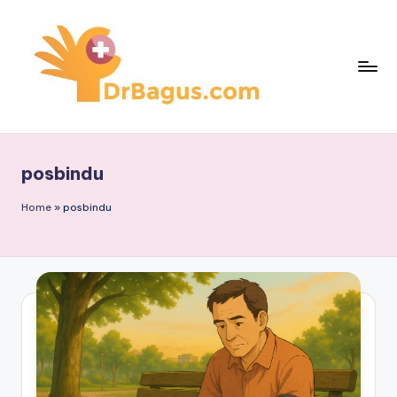
Skip
to
content
posbindu
Home
»
posbindu