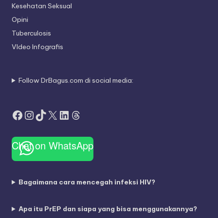
Kesehatan Seksual
Opini
Tuberculosis
VIdeo Infografis
Follow DrBagus.com di social media:
Facebook
Instagram
TikTok
X
LinkedIn
Threads
Chat on WhatsApp
Bagaimana cara mencegah infeksi HIV?
Apa itu PrEP dan siapa yang bisa menggunakannya?