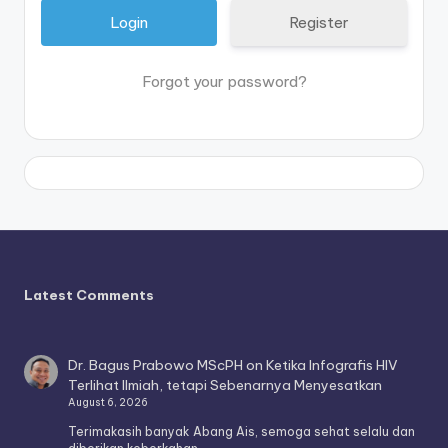
Register
Forgot your password?
Latest Comments
Dr. Bagus Prabowo MScPH
on
Ketika Infografis HIV
Terlihat Ilmiah, tetapi Sebenarnya Menyesatkan
August 6, 2026
Terimakasih banyak Abang Ais, semoga sehat selalu dan