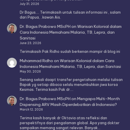
July 31, 2026
Dr Bagus.... Terimakasih untuk tulisan informasi ini , salam
dari Papua, ..kawan Ais.
Dr. Bagus Prabowo MScPH
on
Warisan Kolonial dalam
Cara Indonesia Memahami Malaria, TB, Lepra, dan
Sanitasi
June 23, 2026
Terimakasih Pak Ridho sudah berkenan mampir di blog ini
Muhammad Ridho
on
Warisan Kolonial dalam Cara
Indonesia Memahami Malaria, TB, Lepra, dan Sanitasi
May 30, 2026
Senang sekali daapt transfer pengetahuan melalui tulisan
Bapak yg setiap dibaca selalu menumbuhkan jiwa korsa
Kesmas. Terima kasih Pak dr.…
Dr. Bagus Prabowo MScPH
on
Mengapa Multi-Month
Dispensing ARV Masih Diperdebatkan di Indonesia?
March 12, 2026
Terima kasih banyak dr Oktavia atas refleksi dan
perspektifnya dari pengalaman global. Apa yang dokter
sampaikan memang sangat relevan. Banyak…