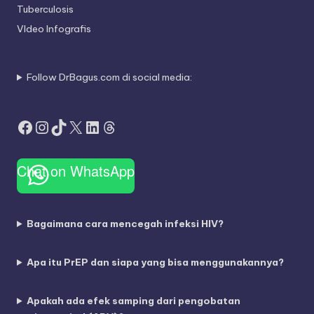
Tuberculosis
VIdeo Infografis
Follow DrBagus.com di social media:
Facebook
Instagram
TikTok
X
LinkedIn
Threads
Chat on WhatsApp
Bagaimana cara mencegah infeksi HIV?
Apa itu PrEP dan siapa yang bisa menggunakannya?
Apakah ada efek samping dari pengobatan