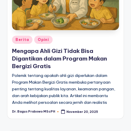
Posted
Berita
Opini
in
Mengapa Ahli Gizi Tidak Bisa
Digantikan dalam Program Makan
Bergizi Gratis
Polemik tentang apakah ahli gizi diperlukan dalam
Program Makan Bergizi Gratis membuka pertanyaan
penting tentang kualitas layanan, keamanan pangan,
dan arah kebijakan publik kita. Artikel ini membantu
Anda melihat persoalan secara jernih dan realistis
Dr. Bagus Prabowo MScPH
November 20, 2025
Posted
by