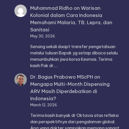
Muhammad Ridho
on
Warisan
Kolonial dalam Cara Indonesia
Memahami Malaria, TB, Lepra, dan
Sanitasi
May 30, 2026
Senang sekali daapt transfer pengetahuan
melalui tulisan Bapak yg setiap dibaca selalu
menumbuhkan jiwa korsa Kesmas. Terima
kasih Pak dr.…
Dr. Bagus Prabowo MScPH
on
Mengapa Multi-Month Dispensing
ARV Masih Diperdebatkan di
Indonesia?
March 12, 2026
Terima kasih banyak dr Oktavia atas refleksi
dan perspektifnya dari pengalaman global.
Apa yang dokter sampaikan memang sangat