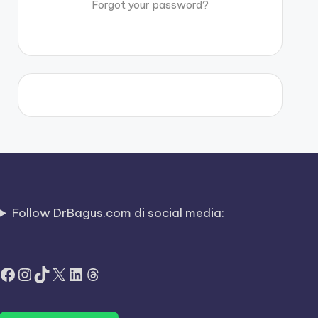
Forgot your password?
Follow DrBagus.com di social media:
Facebook
Instagram
TikTok
X
LinkedIn
Threads