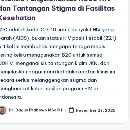
dan Tantangan Stigma di Fasilitas
Kesehatan
B20 adalah kode ICD-10 untuk penyakit HIV yang
parah (AIDS), bukan status HIV positif stabil (Z21).
Artikel ini membahas mengapa tenaga medis
sering keliru menggunakan B20 untuk semua
ODHIV, menganalisis tantangan klaim JKN, dan
menjelaskan bagaimana ketidakakuratan klinis ini
secara serius melanggengkan stigma dan
menghambat keberhasilan program HIV di
Indonesia.
Dr. Bagus Prabowo MScPH
November 27, 2025
osted
y