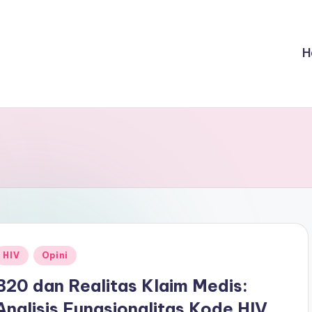
H
Posted
HIV
Opini
n
B20 dan Realitas Klaim Medis:
Analisis Fungsionalitas Kode HIV