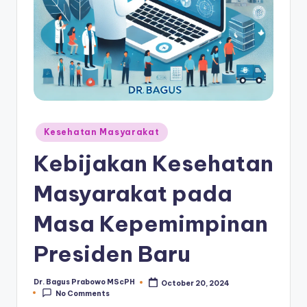
Posted
Kesehatan Masyarakat
in
Kebijakan Kesehatan
Masyarakat pada
Masa Kepemimpinan
Presiden Baru
Dr. Bagus Prabowo MScPH
October 20, 2024
Posted
No Comments
by