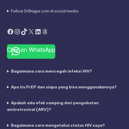
Follow DrBagus.com di social media:
Facebook
Instagram
TikTok
X
LinkedIn
Threads
Chat on WhatsApp
Bagaimana cara mencegah infeksi HIV?
Apa itu PrEP dan siapa yang bisa menggunakannya?
Apakah ada efek samping dari pengobatan
antiretroviral (ARV)?
Bagaimana cara mengetahui status HIV saya?