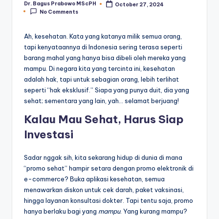
Dr. Bagus Prabowo MScPH
October 27, 2024
Posted
No Comments
by
Ah, kesehatan. Kata yang katanya milik semua orang,
tapi kenyataannya di Indonesia sering terasa seperti
barang mahal yang hanya bisa dibeli oleh mereka yang
mampu. Di negara kita yang tercinta ini, kesehatan
adalah hak, tapi untuk sebagian orang, lebih terlihat
seperti “hak eksklusif.” Siapa yang punya duit, dia yang
sehat; sementara yang lain, yah… selamat berjuang!
Kalau Mau Sehat, Harus Siap
Investasi
Sadar nggak sih, kita sekarang hidup di dunia di mana
“promo sehat” hampir setara dengan promo elektronik di
e-commerce? Buka aplikasi kesehatan, semua
menawarkan diskon untuk cek darah, paket vaksinasi,
hingga layanan konsultasi dokter. Tapi tentu saja, promo
hanya berlaku bagi yang
mampu
. Yang kurang mampu?