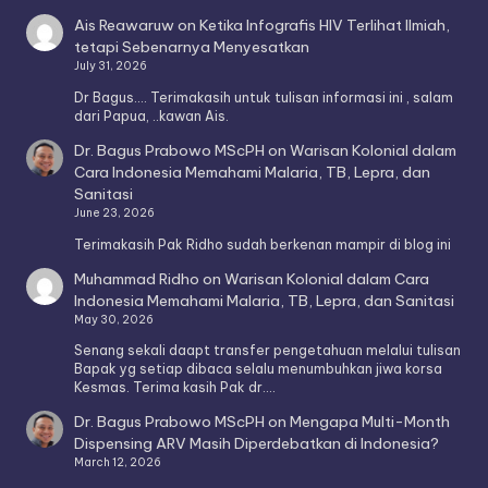
Ais Reawaruw
on
Ketika Infografis HIV Terlihat Ilmiah,
tetapi Sebenarnya Menyesatkan
July 31, 2026
Dr Bagus.... Terimakasih untuk tulisan informasi ini , salam
dari Papua, ..kawan Ais.
Dr. Bagus Prabowo MScPH
on
Warisan Kolonial dalam
Cara Indonesia Memahami Malaria, TB, Lepra, dan
Sanitasi
June 23, 2026
Terimakasih Pak Ridho sudah berkenan mampir di blog ini
Muhammad Ridho
on
Warisan Kolonial dalam Cara
Indonesia Memahami Malaria, TB, Lepra, dan Sanitasi
May 30, 2026
Senang sekali daapt transfer pengetahuan melalui tulisan
Bapak yg setiap dibaca selalu menumbuhkan jiwa korsa
Kesmas. Terima kasih Pak dr.…
Dr. Bagus Prabowo MScPH
on
Mengapa Multi-Month
Dispensing ARV Masih Diperdebatkan di Indonesia?
March 12, 2026