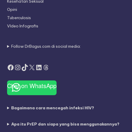
Kesehatan Seksual
Opini
Tuberculosis
VIdeo Infografis
Follow DrBagus.com di social media:
Facebook
Instagram
TikTok
X
LinkedIn
Threads
Chat on WhatsApp
Bagaimana cara mencegah infeksi HIV?
Apa itu PrEP dan siapa yang bisa menggunakannya?