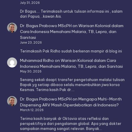
July 31, 2026
Dr Bagus.... Terimakasih untuk tulisan informasi ini , salam
dari Papua, ..kawan Ais.
Dr. Bagus Prabowo MScPH
on
Warisan Kolonial dalam
Cara Indonesia Memahami Malaria, TB, Lepra, dan
Sanitasi
June 23, 2026
Terimakasih Pak Ridho sudah berkenan mampir di blog ini
Muhammad Ridho
on
Warisan Kolonial dalam Cara
Indonesia Memahami Malaria, TB, Lepra, dan Sanitasi
May 30, 2026
Senang sekali daapt transfer pengetahuan melalui tulisan
Bapak yg setiap dibaca selalu menumbuhkan jiwa korsa
Kesmas. Terima kasih Pak dr.…
Dr. Bagus Prabowo MScPH
on
Mengapa Multi-Month
Dispensing ARV Masih Diperdebatkan di Indonesia?
March 12, 2026
Terima kasih banyak dr Oktavia atas refleksi dan
perspektifnya dari pengalaman global. Apa yang dokter
sampaikan memang sangat relevan. Banyak…