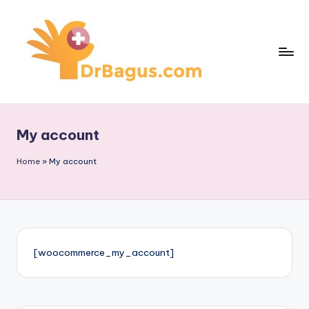
Skip
to
content
My account
Home
»
My account
[woocommerce_my_account]