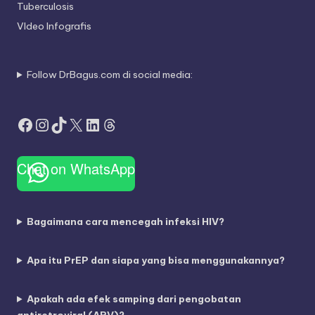
Tuberculosis
VIdeo Infografis
Follow DrBagus.com di social media:
Facebook
Instagram
TikTok
X
LinkedIn
Threads
Chat on WhatsApp
Bagaimana cara mencegah infeksi HIV?
Apa itu PrEP dan siapa yang bisa menggunakannya?
Apakah ada efek samping dari pengobatan