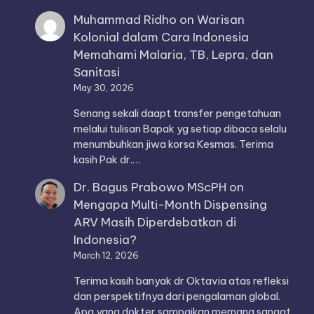
Muhammad Ridho
on
Warisan
Kolonial dalam Cara Indonesia
Memahami Malaria, TB, Lepra, dan
Sanitasi
May 30, 2026
Senang sekali daapt transfer pengetahuan
melalui tulisan Bapak yg setiap dibaca selalu
menumbuhkan jiwa korsa Kesmas. Terima
kasih Pak dr.…
Dr. Bagus Prabowo MScPH
on
Mengapa Multi-Month Dispensing
ARV Masih Diperdebatkan di
Indonesia?
March 12, 2026
Terima kasih banyak dr Oktavia atas refleksi
dan perspektifnya dari pengalaman global.
Apa yang dokter sampaikan memang sangat