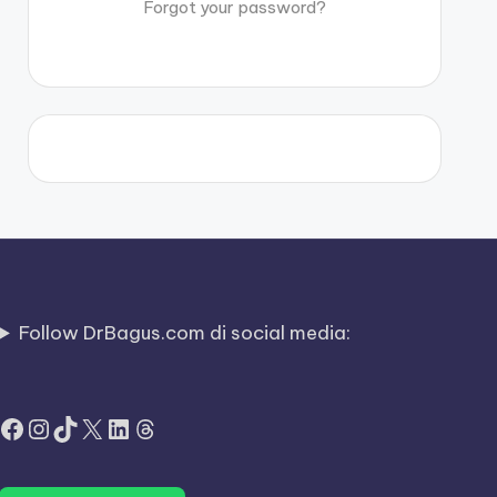
Forgot your password?
Follow DrBagus.com di social media:
Facebook
Instagram
TikTok
X
LinkedIn
Threads