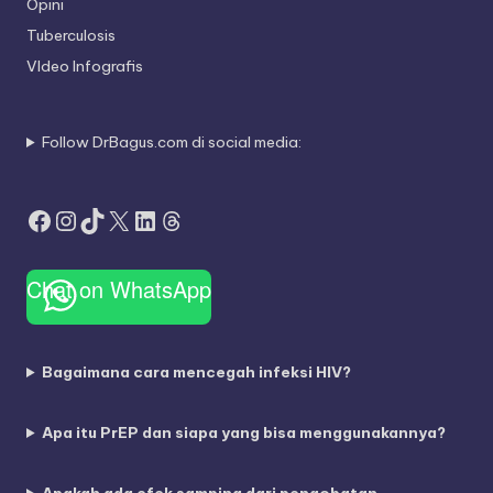
Opini
Tuberculosis
VIdeo Infografis
Follow DrBagus.com di social media:
Facebook
Instagram
TikTok
X
LinkedIn
Threads
Chat on WhatsApp
Bagaimana cara mencegah infeksi HIV?
Apa itu PrEP dan siapa yang bisa menggunakannya?