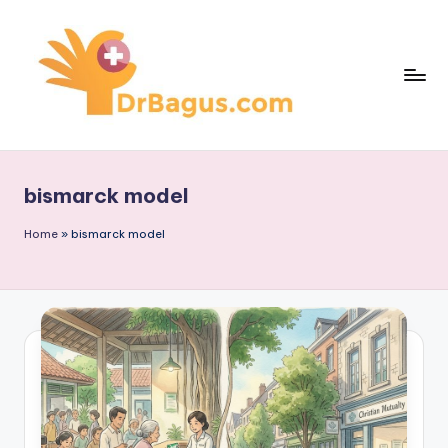
Skip
to
content
bismarck model
Home
»
bismarck model