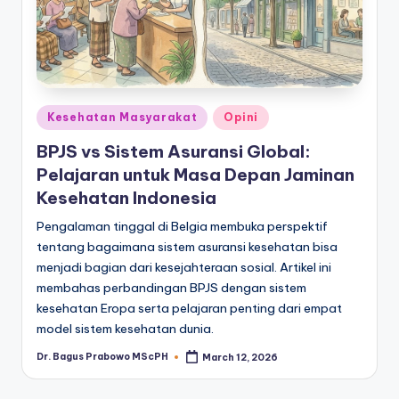
Posted
Kesehatan Masyarakat
Opini
in
BPJS vs Sistem Asuransi Global:
Pelajaran untuk Masa Depan Jaminan
Kesehatan Indonesia
Pengalaman tinggal di Belgia membuka perspektif
tentang bagaimana sistem asuransi kesehatan bisa
menjadi bagian dari kesejahteraan sosial. Artikel ini
membahas perbandingan BPJS dengan sistem
kesehatan Eropa serta pelajaran penting dari empat
model sistem kesehatan dunia.
Dr. Bagus Prabowo MScPH
March 12, 2026
Posted
by