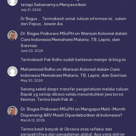
tetapi Sebenarnya Menyesatkan
July 31, 2026
Dr Bagus.... Terimakasih untuk tulisan informasi ini , salam
dari Papua, ..kawan Ais.
Dr. Bagus Prabowo MScPH
on
Warisan Kolonial dalam
Cara Indonesia Memahami Malaria, TB, Lepra, dan
Sanitasi
June 23, 2026
Terimakasih Pak Ridho sudah berkenan mampir di blog ini
Muhammad Ridho
on
Warisan Kolonial dalam Cara
Indonesia Memahami Malaria, TB, Lepra, dan Sanitasi
May 30, 2026
Senang sekali daapt transfer pengetahuan melalui tulisan
Bapak yg setiap dibaca selalu menumbuhkan jiwa korsa
Kesmas. Terima kasih Pak dr.…
Dr. Bagus Prabowo MScPH
on
Mengapa Multi-Month
Dispensing ARV Masih Diperdebatkan di Indonesia?
March 12, 2026
Terima kasih banyak dr Oktavia atas refleksi dan
perspektifnya dari pengalaman global. Apa yang dokter