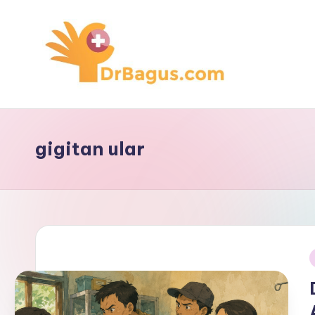
Skip
to
content
gigitan ular
i