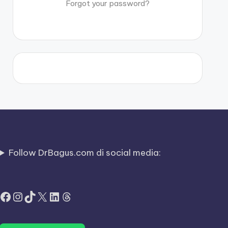
Forgot your password?
Follow DrBagus.com di social media:
Facebook
Instagram
TikTok
X
LinkedIn
Threads