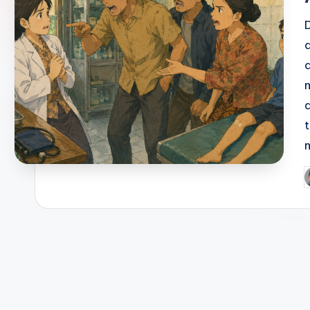
d
P
b