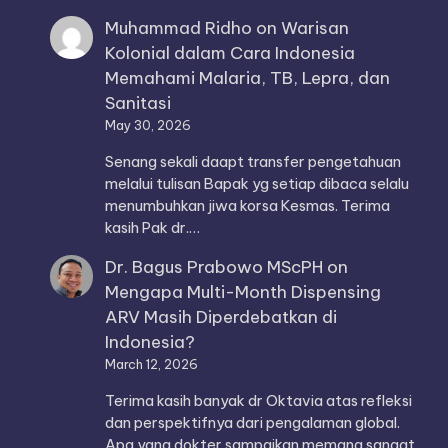
Muhammad Ridho
on
Warisan
Kolonial dalam Cara Indonesia
Memahami Malaria, TB, Lepra, dan
Sanitasi
May 30, 2026
Senang sekali daapt transfer pengetahuan
melalui tulisan Bapak yg setiap dibaca selalu
menumbuhkan jiwa korsa Kesmas. Terima
kasih Pak dr.…
Dr. Bagus Prabowo MScPH
on
Mengapa Multi-Month Dispensing
ARV Masih Diperdebatkan di
Indonesia?
March 12, 2026
Terima kasih banyak dr Oktavia atas refleksi
dan perspektifnya dari pengalaman global.
Apa yang dokter sampaikan memang sangat