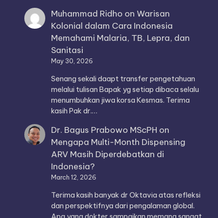
Muhammad Ridho
on
Warisan
Kolonial dalam Cara Indonesia
Memahami Malaria, TB, Lepra, dan
Sanitasi
May 30, 2026
Senang sekali daapt transfer pengetahuan
melalui tulisan Bapak yg setiap dibaca selalu
menumbuhkan jiwa korsa Kesmas. Terima
kasih Pak dr.…
Dr. Bagus Prabowo MScPH
on
Mengapa Multi-Month Dispensing
ARV Masih Diperdebatkan di
Indonesia?
March 12, 2026
Terima kasih banyak dr Oktavia atas refleksi
dan perspektifnya dari pengalaman global.
Apa yang dokter sampaikan memang sangat