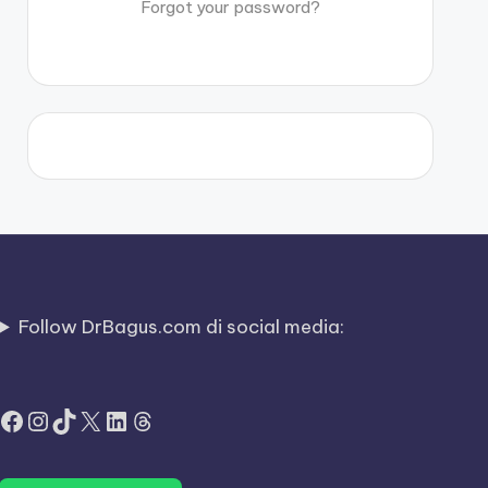
Forgot your password?
Follow DrBagus.com di social media:
Facebook
Instagram
TikTok
X
LinkedIn
Threads