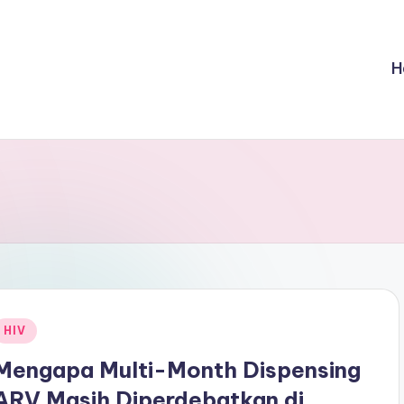
H
Posted
HIV
n
Mengapa Multi-Month Dispensing
ARV Masih Diperdebatkan di