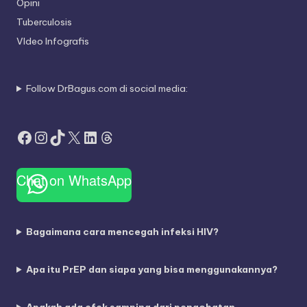
Opini
Tuberculosis
VIdeo Infografis
Follow DrBagus.com di social media:
Facebook
Instagram
TikTok
X
LinkedIn
Threads
Chat on WhatsApp
Bagaimana cara mencegah infeksi HIV?
Apa itu PrEP dan siapa yang bisa menggunakannya?