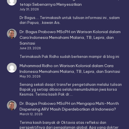
tetapi Sebenarnya Menyesatkan
July 31, 2026
Dr Bagus.... Terimakasih untuk tulisan informasi ini , salam
dari Papua, ..kawan Ais.
Dr. Bagus Prabowo MScPH
on
Warisan Kolonial dalam
Cara Indonesia Memahami Malaria, TB, Lepra, dan
Sanitasi
June 23, 2026
Terimakasih Pak Ridho sudah berkenan mampir di blog ini
Muhammad Ridho
on
Warisan Kolonial dalam Cara
Indonesia Memahami Malaria, TB, Lepra, dan Sanitasi
May 30, 2026
Senang sekali daapt transfer pengetahuan melalui tulisan
Bapak yg setiap dibaca selalu menumbuhkan jiwa korsa
Kesmas. Terima kasih Pak dr.…
Dr. Bagus Prabowo MScPH
on
Mengapa Multi-Month
Dispensing ARV Masih Diperdebatkan di Indonesia?
March 12, 2026
Terima kasih banyak dr Oktavia atas refleksi dan
perspektifnya dari pengalaman global. Apa yang dokter