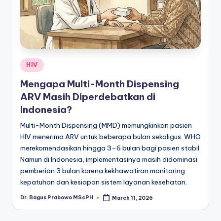
Posted
HIV
in
Mengapa Multi-Month Dispensing
ARV Masih Diperdebatkan di
Indonesia?
Multi-Month Dispensing (MMD) memungkinkan pasien
HIV menerima ARV untuk beberapa bulan sekaligus. WHO
merekomendasikan hingga 3–6 bulan bagi pasien stabil.
Namun di Indonesia, implementasinya masih didominasi
pemberian 3 bulan karena kekhawatiran monitoring
kepatuhan dan kesiapan sistem layanan kesehatan.
Dr. Bagus Prabowo MScPH
March 11, 2026
Posted
by